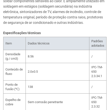
soldar componentes sensíveis ao calor. É amplamente utilizado em
soldagem em estágios (soldagem secundária) na indústria
eletrônica, sintonizadores de TV, alarmes de incêndio, controle de
temperatura original, período de proteção contra raios, protetores
de segurança de ar condicionado e outras indústrias.
Especificações técnicas
Padrões
Item
Dados técnicos
adotados
Densidade
8.56
/
(g / cm3)
IPC-TM-
Conteúdo de
2.0±0.5
650
fluxo
2.3.34.1
Ponto de
138
/
fusão (℃)
IPC-TM-
Espelho de
Sem corrosão penetrante
650
cobre
2.3.32