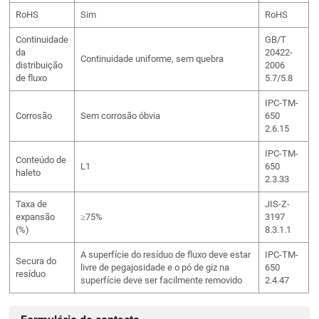
RoHS
Sim
RoHS
Continuidade
GB/T
da
20422-
Continuidade uniforme, sem quebra
distribuição
2006
de fluxo
5.7/5.8
IPC-TM-
Corrosão
Sem corrosão óbvia
650
2.6.15
IPC-TM-
Conteúdo de
L1
650
haleto
2.3.33
Taxa de
JIS-Z-
expansão
≥75%
3197
(%)
8.3.1.1
A superfície do resíduo de fluxo deve estar
IPC-TM-
Secura do
livre de pegajosidade e o pó de giz na
650
resíduo
superfície deve ser facilmente removido
2.4.47