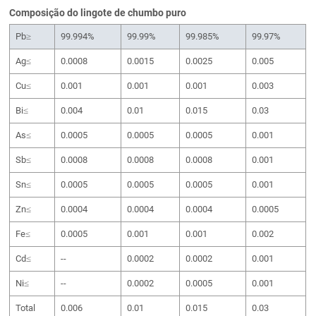
Composição do lingote de chumbo puro
Pb≥
99.994%
99.99%
99.985%
99.97%
Ag≤
0.0008
0.0015
0.0025
0.005
Cu≤
0.001
0.001
0.001
0.003
Bi≤
0.004
0.01
0.015
0.03
As≤
0.0005
0.0005
0.0005
0.001
Sb≤
0.0008
0.0008
0.0008
0.001
Sn≤
0.0005
0.0005
0.0005
0.001
Zn≤
0.0004
0.0004
0.0004
0.0005
Fe≤
0.0005
0.001
0.001
0.002
Cd≤
--
0.0002
0.0002
0.001
Ni≤
--
0.0002
0.0005
0.001
Total
0.006
0.01
0.015
0.03