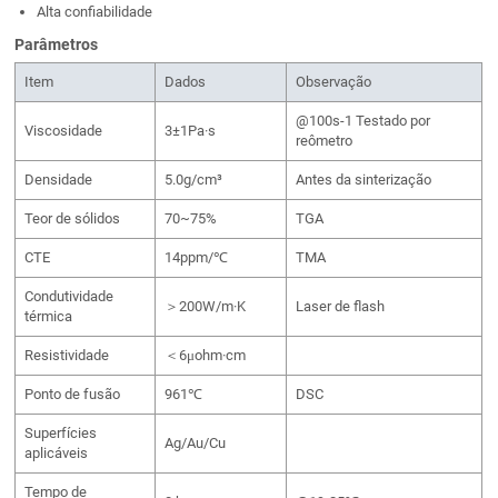
Alta confiabilidade
Parâmetros
Item
Dados
Observação
@100s-1 Testado por
Viscosidade
3±1Pa·s
reômetro
Densidade
5.0g/cm³
Antes da sinterização
Teor de sólidos
70~75%
TGA
CTE
14ppm/℃
TMA
Condutividade
＞200W/m·K
Laser de flash
térmica
Resistividade
＜6μohm·cm
Ponto de fusão
961℃
DSC
Superfícies
Ag/Au/Cu
aplicáveis
Tempo de