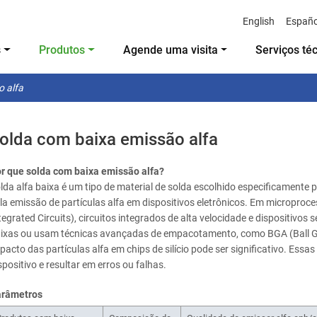
English
Españo
s
Produtos
Agende uma visita
Serviços té
o alfa
olda com baixa emissão alfa
r que solda com baixa emissão alfa?
lda alfa baixa é um tipo de material de solda escolhido especificamente p
la emissão de partículas alfa em dispositivos eletrônicos. Em microproce
tegrated Circuits), circuitos integrados de alta velocidade e dispositiv
ixas ou usam técnicas avançadas de empacotamento, como BGA (Ball Gri
pacto das partículas alfa em chips de silício pode ser significativo. Essa
spositivo e resultar em erros ou falhas.
râmetros