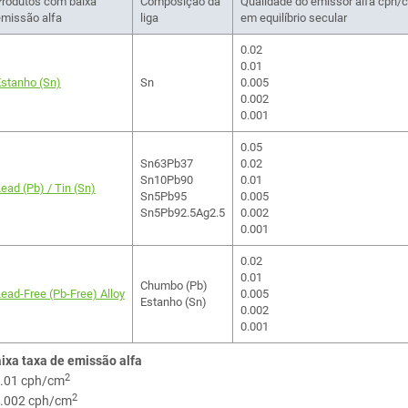
Produtos com baixa
Composição da
Qualidade do emissor alfa cph/
missão alfa
liga
em equilíbrio secular
0.02
0.01
stanho (Sn)
Sn
0.005
0.002
0.001
0.05
Sn63Pb37
0.02
Sn10Pb90
0.01
ead (Pb) / Tin (Sn)
Sn5Pb95
0.005
Sn5Pb92.5Ag2.5
0.002
0.001
0.02
0.01
Chumbo (Pb)
ead-Free (Pb-Free) Alloy
0.005
Estanho (Sn)
0.002
0.001
ixa taxa de emissão alfa
2
.01 cph/cm
2
.002 cph/cm