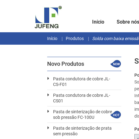
Início
Sobre nó
Início
Produtos
Solda com baixa emissã
S
Novo Produtos
Po
Pasta condutora de cobre JL-
So
CS-F01
pe
Pasta condutora de cobre JL-
In
CS01
ba
im
Pasta de sinterização de cobre
di
sob pressão FC-100U
Pasta de sinterização de prata
Pa
sem pressão