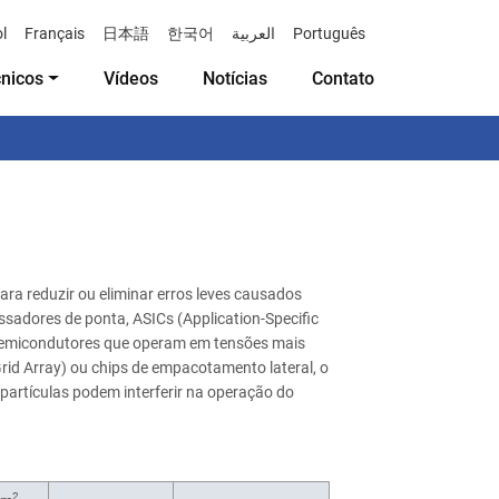
l
Français
日本語
한국어
العربية
Português
cnicos
Vídeos
Notícias
Contato
ara reduzir ou eliminar erros leves causados
ssadores de ponta, ASICs (Application-Specific
os semicondutores que operam em tensões mais
d Array) ou chips de empacotamento lateral, o
s partículas podem interferir na operação do
2