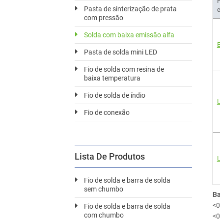
Pasta de sinterização de prata
e
com pressão
Solda com baixa emissão alfa
E
Pasta de solda mini LED
Fio de solda com resina de
baixa temperatura
Fio de solda de índio
L
Fio de conexão
Lista De Produtos
L
Fio de solda e barra de solda
sem chumbo
Ba
<0
Fio de solda e barra de solda
com chumbo
<0