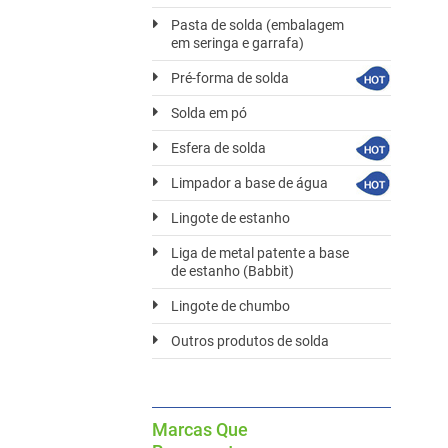
Pasta de solda (embalagem
em seringa e garrafa)
Pré-forma de solda
Solda em pó
Esfera de solda
Limpador a base de água
Lingote de estanho
Liga de metal patente a base
de estanho (Babbit)
Lingote de chumbo
Outros produtos de solda
Marcas Que