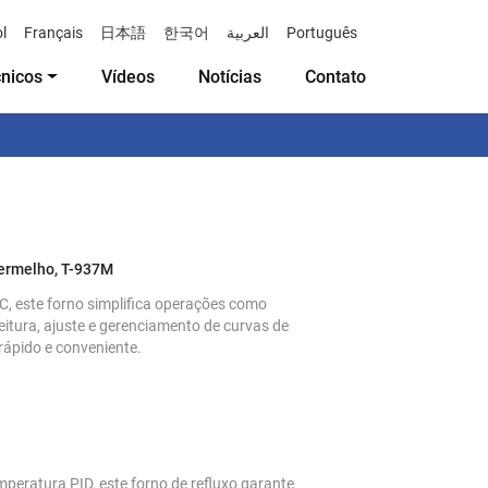
l
Français
日本語
한국어
العربية
Português
cnicos
Vídeos
Notícias
Contato
vermelho, T-937M
C, este forno simplifica operações como
eitura, ajuste e gerenciamento de curvas de
rápido e conveniente.
emperatura PID, este forno de refluxo garante