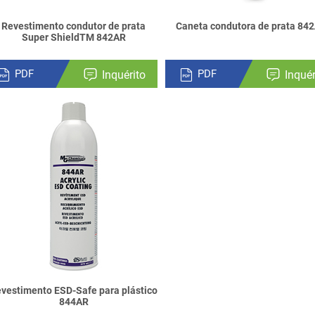
Revestimento condutor de prata
Caneta condutora de prata 84
Super ShieldTM 842AR
PDF
PDF
Inquérito
Inquér
vestimento ESD-Safe para plástico
844AR