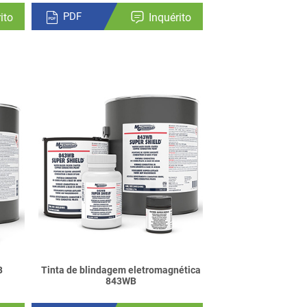
PDF
ito
Inquérito
B
Tinta de blindagem eletromagnética
843WB