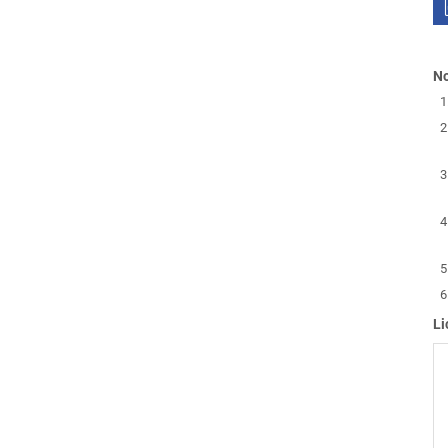
No
Li