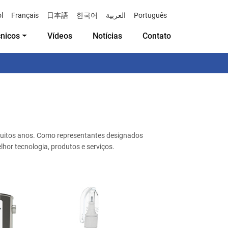
l
Français
日本語
한국어
العربية
Português
cnicos
Vídeos
Notícias
Contato
muitos anos. Como representantes designados
hor tecnologia, produtos e serviços.