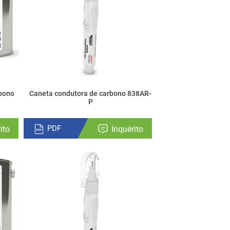
bono
Caneta condutora de carbono 838AR-
P
PDF
ito
Inquérito