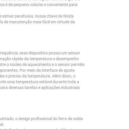
rica é de pequeno volume e conveniente para
e extrair parafusos, nossa chave de fenda
refa de manutenção mais fácil em virtude da
requência, esse dispositivo possui um sensor
peração rápida da temperatura e desempenho
entre o núcleo de aquecimento e o sensor permite
mponentes. Por meio da interface de ajuste
ples e preciso da temperatura. Além disso, o
ante uma temperatura estável durante toda a
para diversas tarefas e aplicações industriais
intado, o design profissional do ferro de solda
al.