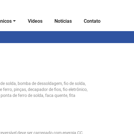
cnicos
Vídeos
Notícias
Contato
ro de solda, bomba de dessoldagem, fio de solda,
ferro, pinças, decapador de fios, fio eletrônico,
ponta de ferro de solda, faca quente, fita
reversível deve ser carregado com energia CC.