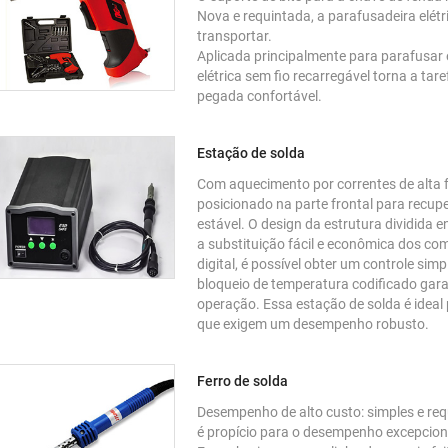
Nova e requintada, a parafusadeira elét
transportar.
Aplicada principalmente para parafusar 
elétrica sem fio recarregável torna a ta
pegada confortável.
Estação de solda
Com aquecimento por correntes de alta f
posicionado na parte frontal para recu
estável. O design da estrutura dividida 
a substituição fácil e econômica dos co
digital, é possível obter um controle sim
bloqueio de temperatura codificado gar
operação. Essa estação de solda é ideal 
que exigem um desempenho robusto.
Ferro de solda
Desempenho de alto custo: simples e requ
é propício para o desempenho excepcion