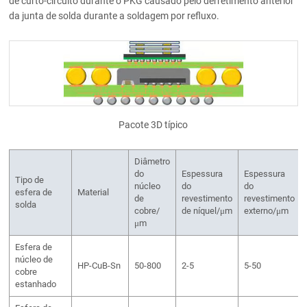
de curto-circuito durante o PKG causado pelo derretimento anterior
da junta de solda durante a soldagem por refluxo.
Pacote 3D típico
Diâmetro
do
Espessura
Espessura
Tipo de
núcleo
do
do
esfera de
Material
de
revestimento
revestimento
solda
cobre/
de níquel/μm
externo/μm
μm
Esfera de
núcleo de
HP-CuB-Sn
50-800
2-5
5-50
cobre
estanhado