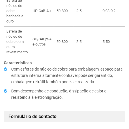
Esfera de
núcleo de
cobre
HP-CuB-Au
50-800
2-5
0.08-0.2
banhada a
ouro
Esfera de
núcleo de
SC/SAC/SA
cobre com
50-800
2-5
5-50
e outros
outro
revestimento
Características
Com esferas de núcleo de cobre para embalagem, espaço para
estrutura interna altamente confiável pode ser garantido,
embalagem retrátil também pode ser realizada.
Bom desempenho de condução, dissipação de calor e
resistência à eletromigração.
Formulário de contacto