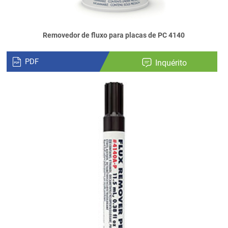
Removedor de fluxo para placas de PC 4140
PDF
Inquérito