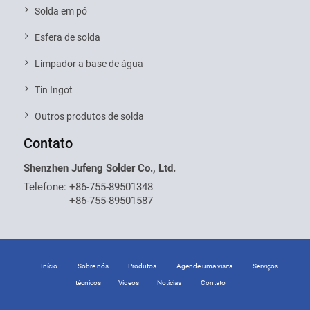
Solda em pó
Esfera de solda
Limpador a base de água
Tin Ingot
Outros produtos de solda
Contato
Shenzhen Jufeng Solder Co., Ltd.
Telefone:
+86-755-89501348
+86-755-89501587
Início
Sobre nós
Produtos
Agende uma visita
Serviços
técnicos
Vídeos
Notícias
Contato