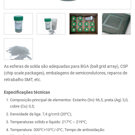
As esferas de solda são adequadas para BGA (ball grid array), CSP
(chip scale packages), embalagens de semicondutores, reparos de
retrabalho SMT, etc.
Especificações técnicas
Composição principal de elementos: Estanho (Sn) 96,5, prata (Ag) 3,0,
cobre (Cu) 0,5;
Densidade da liga: 7,4 g/cm3 (20℃);
Temperaturas sólido e líquido: 217℃～219℃;
Temperatura: 300℃+10℃/-0℃; Tempo de antioxidação: