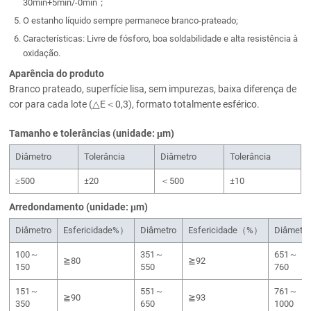
30min+5min/-0min；
O estanho líquido sempre permanece branco-prateado;
Características: Livre de fósforo, boa soldabilidade e alta resistência à
oxidação.
Aparência do produto
Branco prateado, superfície lisa, sem impurezas, baixa diferença de
cor para cada lote (△E＜0,3), formato totalmente esférico.
Tamanho e tolerâncias (unidade: μm)
Diâmetro
Tolerância
Diâmetro
Tolerância
≥500
±20
＜500
±10
Arredondamento (unidade: μm)
Diâmetro
Esfericidade%）
Diâmetro
Esfericidade（%）
Diâmetro
100～
351～
651～
≧80
≧92
150
550
760
151～
551～
761～
≧90
≧93
350
650
1000