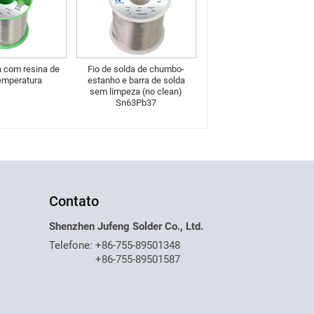
a com resina de
Fio de solda de chumbo-
temperatura
estanho e barra de solda
sem limpeza (no clean)
Sn63Pb37
Contato
Shenzhen Jufeng Solder Co., Ltd.
Telefone:
+86-755-89501348
+86-755-89501587