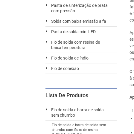
Sn
Pasta de sinterização de prata
fa
com pressão
é 
co
Solda com baixa emissão alfa
Pasta de solda mini LED
Ap
es
Fio de solda com resina de
ve
baixa temperatura
ou
Fio de solda de índio
en
Fio de conexão
O 
à 
so
Lista De Produtos
Ap
Fio de solda e barra de solda
sem chumbo
Fio de solda e barra de solda sem
chumbo com fluxo de resina