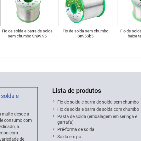
Fio de solda e barra de solda
Fio de solda sem chumbo
Fio de sold
sem chumbo Sn99.95
Sn95Sb5
baixa 
Lista de produtos
 solda e
Fio de solda e barra de solda sem chumbo
Fio de solda e barra de solda com chumbo
 muito desde a
Pasta de solda (embalagem em seringa e
s de consumo com
garrafa)
edicado, a
Pré-forma de solda
humbo com
Solda em pó
variedade de