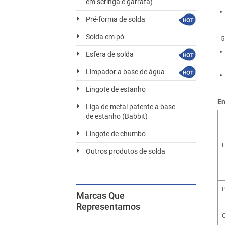
em seringa e garrafa)
Pré-forma de solda
Solda em pó
Esfera de solda
Limpador a base de água
Lingote de estanho
Em
Liga de metal patente a base
de estanho (Babbit)
Lingote de chumbo
Outros produtos de solda
Marcas Que
Representamos
O