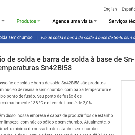
English
Españo
s
Produtos
Agende uma visita
Serviços té
 solda sem chumbo
Fio de solda e barra de solda à base de Sn-Bi se
io de solda e barra de solda à base de S
emperaturas Sn42Bi58
sso fio de solda e barra de solda Sn42Bi58 são produtos
m núcleo de resina e sem chumbo, com baixa temperatura e
ixo ponto de fusão. Seu ponto de fusão é de
roximadamente 138 °C e o teor de fluxo é de 2,0%.
ém disso, nossa empresa é capaz de produzir fios de estanho
m limpeza, com núcleo sólido e sem chumbo. Atualmente, o
âmetro mínimo do nosso fio de estanho sem chumbo