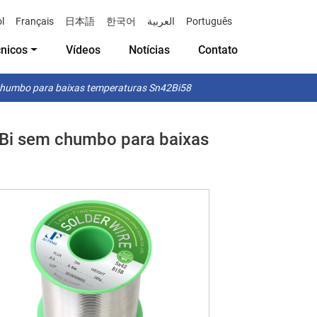
l
Français
日本語
한국어
العربية
Português
cnicos
Vídeos
Notícias
Contato
m chumbo para baixas temperaturas Sn42Bi58
n-Bi sem chumbo para baixas