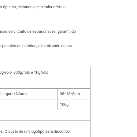
ópticos, evitando que o calor afete o
acas de circuito de espaçonaves, garantindo
de pacotes de baterias, minimizando danos
0g/rolo, 800g/rolo e 1kg/rolo
Largura*Altura)
36*18*8cm
10kg
s. O custo de um logotipo será discutido