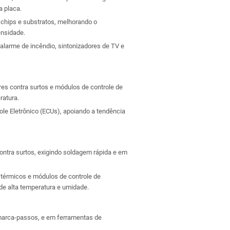
a placa.
chips e substratos, melhorando o
ensidade.
alarme de incêndio, sintonizadores de TV e
es contra surtos e módulos de controle de
ratura.
e Eletrônico (ECUs), apoiando a tendência
contra surtos, exigindo soldagem rápida e em
s térmicos e módulos de controle de
 de alta temperatura e umidade.
marca-passos, e em ferramentas de