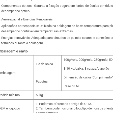
Componentes ópticos: Garante a fixação segura em lentes de óculos e módulos 
desempenho óptico.
Aeroespacial e Energias Renováveis
Aplicações aeroespaciais: Utilizada na soldagem de baixa temperatura para pl
desempenho confiável em temperaturas extremas.
Energias renováveis: Adequada para circuitos de painéis solares e conexões 
térmicos durante a soldagem.
balagem e envio
100g/rolo, 200g/rolo, 250g/rolo, 50
Fio de solda
8-10 kg/caixa, 3 caixas/papelão
Embalagem
Dimensão da caixa (Comprimento*
Pacotes
Peso bruto
Pedido mínimo
50kg
1. Podemos oferecer o serviço de OEM.
EM e logotipo
2. Também podemos criar o logotipo de nossos cliente
separadamente.