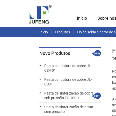
Início
Sobre nó
Início
Produtos
Fio de solda e barra de
F
Novo Produtos
t
Pasta condutora de cobre JL-
CS-F01
No
co
Pasta condutora de cobre JL-
ba
CS01
ap
Pasta de sinterização de cobre
sob pressão FC-100U
Al
se
Pasta de sinterização de prata
di
sem pressão