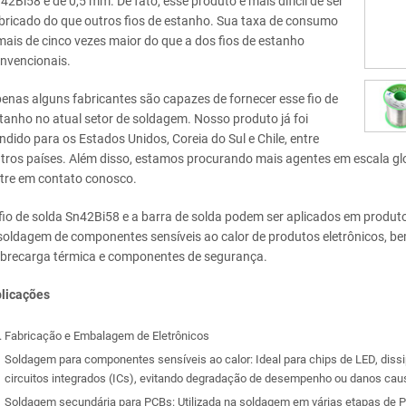
42Bi58 é de 0,5 mm. De fato, esse produto é mais difícil de ser
bricado do que outros fios de estanho. Sua taxa de consumo
mais de cinco vezes maior do que a dos fios de estanho
nvencionais.
enas alguns fabricantes são capazes de fornecer esse fio de
tanho no atual setor de soldagem. Nosso produto já foi
ndido para os Estados Unidos, Coreia do Sul e Chile, entre
tros países. Além disso, estamos procurando mais agentes em escala glo
tre em contato conosco.
fio de solda Sn42Bi58 e a barra de solda podem ser aplicados em produt
soldagem de componentes sensíveis ao calor de produtos eletrônicos, b
brecarga térmica e componentes de segurança.
licações
Fabricação e Embalagem de Eletrônicos
Soldagem para componentes sensíveis ao calor: Ideal para chips de LED, diss
circuitos integrados (ICs), evitando degradação de desempenho ou danos cau
Soldagem secundária para PCBs: Utilizada na soldagem em várias etapas de 