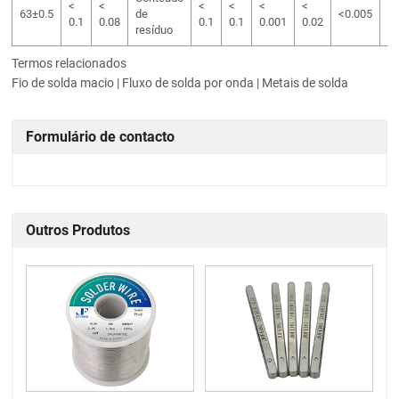
<
<
<
<
<
<
<
63±0.5
de
<0.005
0.1
0.08
0.1
0.1
0.001
0.02
0.
resíduo
Termos relacionados
Fio de solda macio | Fluxo de solda por onda | Metais de solda
Formulário de contacto
Outros Produtos