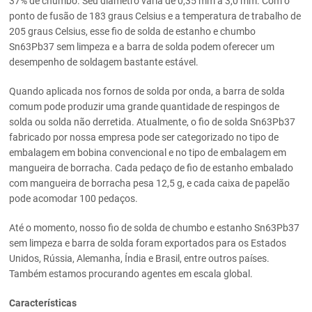
37% de chumbo. Seu diâmetro varia de 0,35 mm a 3,0 mm. Com o
ponto de fusão de 183 graus Celsius e a temperatura de trabalho de
205 graus Celsius, esse fio de solda de estanho e chumbo
Sn63Pb37 sem limpeza e a barra de solda podem oferecer um
desempenho de soldagem bastante estável.
Quando aplicada nos fornos de solda por onda, a barra de solda
comum pode produzir uma grande quantidade de respingos de
solda ou solda não derretida. Atualmente, o fio de solda Sn63Pb37
fabricado por nossa empresa pode ser categorizado no tipo de
embalagem em bobina convencional e no tipo de embalagem em
mangueira de borracha. Cada pedaço de fio de estanho embalado
com mangueira de borracha pesa 12,5 g, e cada caixa de papelão
pode acomodar 100 pedaços.
Até o momento, nosso fio de solda de chumbo e estanho Sn63Pb37
sem limpeza e barra de solda foram exportados para os Estados
Unidos, Rússia, Alemanha, Índia e Brasil, entre outros países.
Também estamos procurando agentes em escala global.
Características