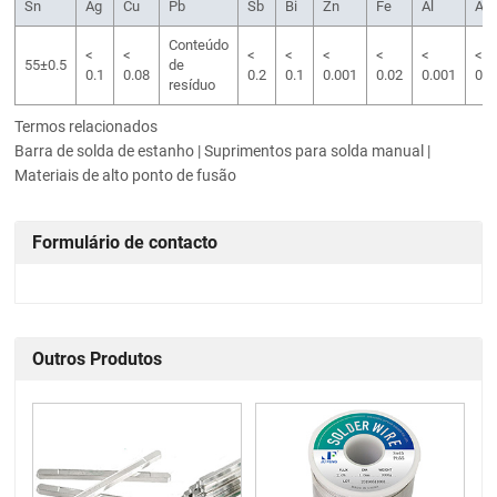
Sn
Ag
Cu
Pb
Sb
Bi
Zn
Fe
Al
As
Conteúdo
<
<
<
<
<
<
<
<
55±0.5
de
0.1
0.08
0.2
0.1
0.001
0.02
0.001
0.0
resíduo
Termos relacionados
Barra de solda de estanho | Suprimentos para solda manual |
Materiais de alto ponto de fusão
Formulário de contacto
Outros Produtos