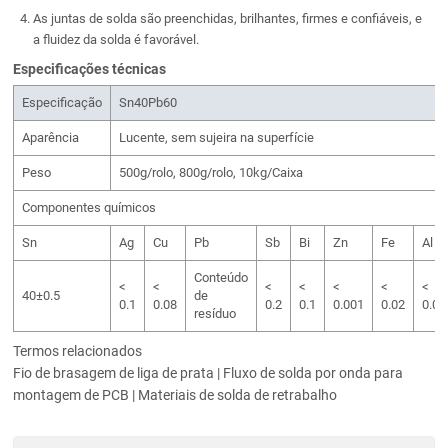
As juntas de solda são preenchidas, brilhantes, firmes e confiáveis, e
a fluidez da solda é favorável.
Especificações técnicas
Especificação
Sn40Pb60
Aparência
Lucente, sem sujeira na superfície
Peso
500g/rolo, 800g/rolo, 10kg/Caixa
Componentes químicos
Sn
Ag
Cu
Pb
Sb
Bi
Zn
Fe
Al
Conteúdo
<
<
<
<
<
<
<
40±0.5
de
0.1
0.08
0.2
0.1
0.001
0.02
0.00
resíduo
Termos relacionados
Fio de brasagem de liga de prata | Fluxo de solda por onda para
montagem de PCB | Materiais de solda de retrabalho