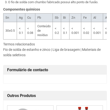
O fio de solda com chumbo fabricado possui alto ponto de fusão.
Componentes químicos
Sn
Ag
Cu
Pb
Sb
Bi
Zn
Fe
Al
As
Conteúdo
<
<
<
<
<
<
<
<
30±0.5
de
0.1
0.08
0.2
0.1
0.001
0.02
0.001
0.0
resíduo
Termos relacionados
Fio de solda de estanho e zinco | Liga de brasagem | Materiais de
solda seletivos
Formulário de contacto
Outros Produtos