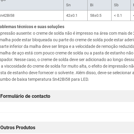
Sn
Bi
Sb
Sn42Bi58
42±0.1
58±0.5
< 0.1
oblemas técnicos e suas soluções
pressão ausente: o creme de solda não é impresso na área com mais de
malha pode estar bloqueada ou parte do creme de solda pode estar aderid
parte inferior da malha deve ser limpa e a velocidade de remoção reduzid
malha de aço está com pouco creme de solda ou a pasta de estanho não 
spador. Nesse caso, o creme de solda deve ser adicionado ao longo dessa
 a viscosidade do creme de solda for muito alta, o efeito de impressão 
sta de estanho deve fornecer o solvente. Além disso, deve-se seleciona
umbo de baixa temperatura Sn42Bi58 para LED.
Formulário de contacto
Outros Produtos