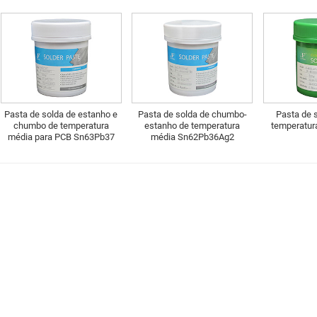
Pasta de solda de estanho e
Pasta de solda de chumbo-
Pasta de 
chumbo de temperatura
estanho de temperatura
temperatur
média para PCB Sn63Pb37
média Sn62Pb36Ag2