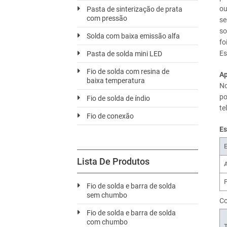
ou
Pasta de sinterização de prata
com pressão
se
so
Solda com baixa emissão alfa
fo
Es
Pasta de solda mini LED
Fio de solda com resina de
Ap
baixa temperatura
No
po
Fio de solda de índio
te
Fio de conexão
Es
E
Lista De Produtos
Fio de solda e barra de solda
sem chumbo
Co
Fio de solda e barra de solda
com chumbo