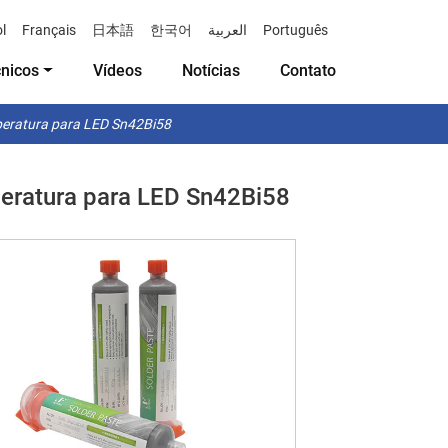
l
Français
日本語
한국어
العربية
Português
cnicos
Vídeos
Notícias
Contato
peratura para LED Sn42Bi58
eratura para LED Sn42Bi58