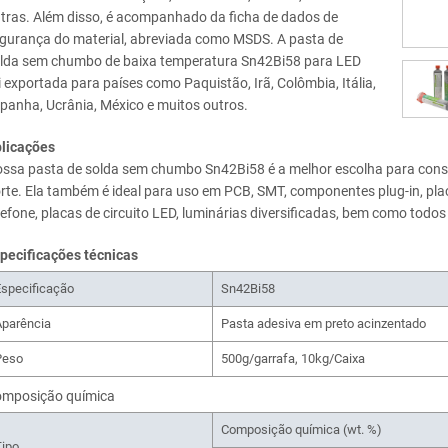
tras. Além disso, é acompanhado da ficha de dados de
gurança do material, abreviada como MSDS. A pasta de
lda sem chumbo de baixa temperatura Sn42Bi58 para LED
i exportada para países como Paquistão, Irã, Colômbia, Itália,
panha, Ucrânia, México e muitos outros.
licações
ssa pasta de solda sem chumbo Sn42Bi58 é a melhor escolha para cons
rte. Ela também é ideal para uso em PCB, SMT, componentes plug-in, p
lefone, placas de circuito LED, luminárias diversificadas, bem como todos 
pecificações técnicas
specificação
Sn42Bi58
Aparência
Pasta adesiva em preto acinzentado
Peso
500g/garrafa, 10kg/Caixa
mposição química
Composição química (wt. %)
Tipo