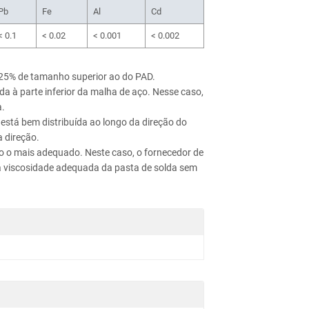
Pb
Fe
Al
Cd
< 0.1
< 0.02
< 0.001
< 0.002
 25% de tamanho superior ao do PAD.
a à parte inferior da malha de aço. Nesse caso,
a.
está bem distribuída ao longo da direção do
 direção.
não o mais adequado. Neste caso, o fornecedor de
r a viscosidade adequada da pasta de solda sem