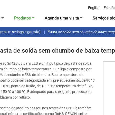
English
Españo
s
Produtos
Agende uma visita
Serviços té
gem em seringa e garrafa)
Pasta de solda sem chumbo de baixa tem
asta de solda sem chumbo de baixa temp
sso Sn42Bi58 para LED é um tipo típico de pasta de solda
m chumbo de baixa temperatura. Sua liga é composta por
% de estanho e 58% de bismuto. Sua temperatura de
abalho pode ser categorizada em: pré-aquecimento, de 90 °C
110 °C; ponto de fusão, de 138 °C; e temperatura de refluxo,
 150 °C a 100 °C. É adequado para o exigente processo de
ldagem por refluxo.
se tipo de produto passou nos testes da SGS. Ele também
ssui inúmeras certificações, como RoHS, REACH, entre