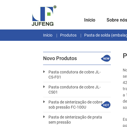
Início
Sobre nó
Início
Produtos
Pasta de solda (embala
P
Novo Produtos
No
Pasta condutora de cobre JL-
se
CS-F01
42
Pasta condutora de cobre JL-
tr
CS01
a 
de
Pasta de sinterização de cobre
sob pressão FC-100U
so
Pasta de sinterização de prata
Es
sem pressão
po