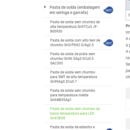
Pasta de solda (embalagem
em seringa e garrafa)
Pasta de solda sem chumbo de
Pr
alta temperatura Sn97Cu3 JF-
800930
Im
A 
Pasta de solda com alto teor de
a 
chumbo Sn5/Pb92.5/Ag2.5
A 
Pasta de solda de prata sem
ra
chumbo Sn96.5Ag3.0Cu0.5
SAC305
Se
pa
Pasta de solda sem chumbo
ch
para SMT de alta temperatura
Sn99Ag0.3Cu0.7
Pasta de solda sem chumbo
para temperatura média
Sn64Bi35Ag1
Pasta de solda sem chumbo de
baixa temperatura para LED
Sn42Bi58
Pasta de solda de estanho e