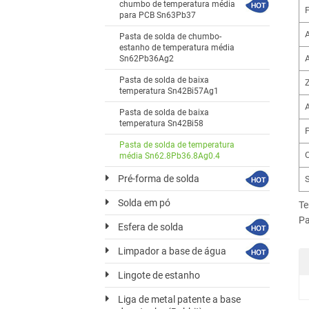
chumbo de temperatura média
para PCB Sn63Pb37
Pasta de solda de chumbo-
estanho de temperatura média
Sn62Pb36Ag2
Pasta de solda de baixa
temperatura Sn42Bi57Ag1
A
Pasta de solda de baixa
temperatura Sn42Bi58
Pasta de solda de temperatura
média Sn62.8Pb36.8Ag0.4
Pré-forma de solda
Solda em pó
Te
Pa
Esfera de solda
Limpador a base de água
Lingote de estanho
Liga de metal patente a base