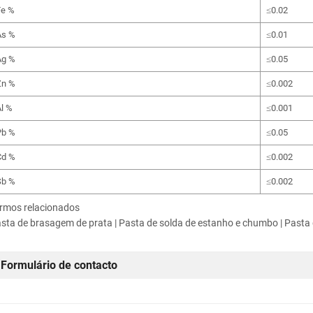
Fe %
≤0.02
As %
≤0.01
Ag %
≤0.05
Zn %
≤0.002
l %
≤0.001
Pb %
≤0.05
Cd %
≤0.002
Sb %
≤0.002
rmos relacionados
sta de brasagem de prata | Pasta de solda de estanho e chumbo | Pasta 
Formulário de contacto