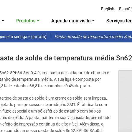
English
Españo
s
Produtos
Agende uma visita
Serviços té
gem em seringa e garrafa)
Pasta de solda de temperatura média Sn
asta de solda de temperatura média Sn6
Sn62.8Pb36.8Ag0.4 é uma pasta de soldadura de chumbo e
tanho de temperatura média. A sua liga é composta por
,8% de estanho, 36,8% de chumbo e 0,4% de prata.
te tipo de pasta de solda é um creme de solda sem limpeza,
ojetado para processos de produção SMT. É fabricado com
 fluxo especial e um pó esférico de estanho com baixos
ores de óxido. A pasta mantém a sua viscosidade, permitindo
 efeito de impressão contínua de alto nível. Além disso, o
uxo contido na nossa pasta de solda Sn62.8Pb36.8Ag0.4