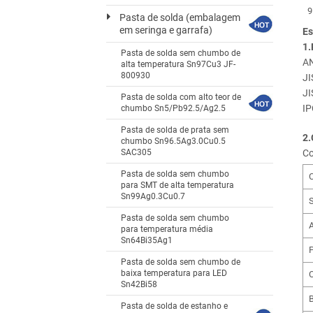
Pasta de solda (embalagem
em seringa e garrafa)
Es
1.
Pasta de solda sem chumbo de
AN
alta temperatura Sn97Cu3 JF-
800930
JI
JI
Pasta de solda com alto teor de
IP
chumbo Sn5/Pb92.5/Ag2.5
Pasta de solda de prata sem
2.
chumbo Sn96.5Ag3.0Cu0.5
SAC305
Co
Pasta de solda sem chumbo
para SMT de alta temperatura
Sn99Ag0.3Cu0.7
Pasta de solda sem chumbo
para temperatura média
Sn64Bi35Ag1
Pasta de solda sem chumbo de
baixa temperatura para LED
Sn42Bi58
B
Pasta de solda de estanho e