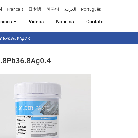
l
Français
日本語
한국어
العربية
Português
cnicos
Vídeos
Notícias
Contato
62.8Pb36.8Ag0.4
2.8Pb36.8Ag0.4