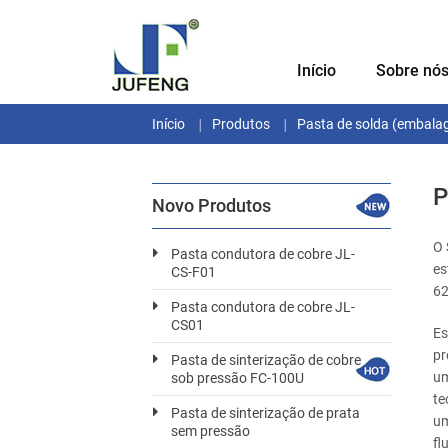
Início
Sobre nó
Início
Produtos
Pasta de solda (embala
P
Novo Produtos
O 
Pasta condutora de cobre JL-
es
CS-F01
62
Pasta condutora de cobre JL-
CS01
Es
pr
Pasta de sinterização de cobre
um
sob pressão FC-100U
te
Pasta de sinterização de prata
um
sem pressão
fl