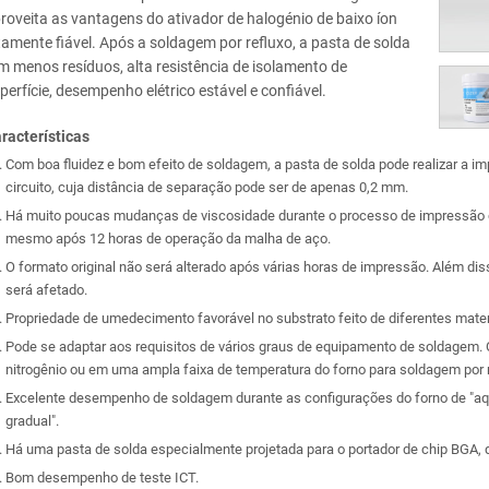
roveita as vantagens do ativador de halogénio de baixo íon
tamente fiável. Após a soldagem por refluxo, a pasta de solda
m menos resíduos, alta resistência de isolamento de
perfície, desempenho elétrico estável e confiável.
racterísticas
Com boa fluidez e bom efeito de soldagem, a pasta de solda pode realizar a 
circuito, cuja distância de separação pode ser de apenas 0,2 mm.
Há muito poucas mudanças de viscosidade durante o processo de impressão co
mesmo após 12 horas de operação da malha de aço.
O formato original não será alterado após várias horas de impressão. Além di
será afetado.
Propriedade de umedecimento favorável no substrato feito de diferentes mater
Pode se adaptar aos requisitos de vários graus de equipamento de soldagem
nitrogênio ou em uma ampla faixa de temperatura do forno para soldagem por r
Excelente desempenho de soldagem durante as configurações do forno de "a
gradual".
Há uma pasta de solda especialmente projetada para o portador de chip BGA,
Bom desempenho de teste ICT.