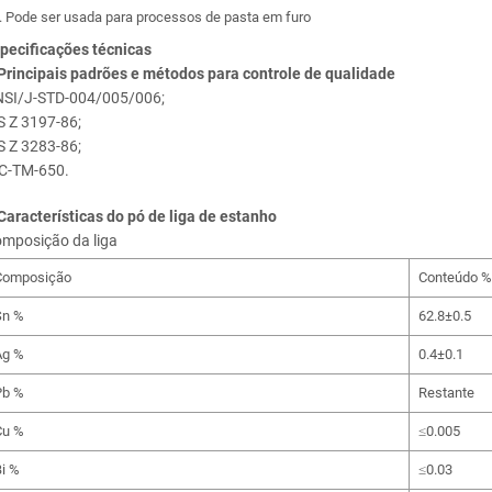
Pode ser usada para processos de pasta em furo
pecificações técnicas
Principais padrões e métodos para controle de qualidade
SI/J-STD-004/005/006;
S Z 3197-86;
S Z 3283-86;
C-TM-650.
Características do pó de liga de estanho
mposição da liga
Composição
Conteúdo %
Sn %
62.8±0.5
Ag %
0.4±0.1
Pb %
Restante
Cu %
≤0.005
i %
≤0.03