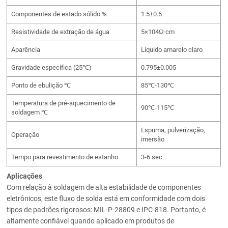
Componentes de estado sólido %
1.5±0.5
Resistividade de extração de água
5×104Ω·cm
Aparência
Líquido amarelo claro
Gravidade específica (25℃)
0.795±0.005
Ponto de ebulição ℃
85℃-130℃
Temperatura de pré-aquecimento de
90℃-115℃
soldagem ℃
Espuma, pulverização,
Operação
imersão
Tempo para revestimento de estanho
3-6 sec
Aplicações
Com relação à soldagem de alta estabilidade de componentes
eletrônicos, este fluxo de solda está em conformidade com dois
tipos de padrões rigorosos: MIL-P-28809 e IPC-818. Portanto, é
altamente confiável quando aplicado em produtos de