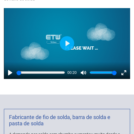
Play
00:20
Play
Mute
Enter
fulls
Fabricante de fio de solda, barra de solda e
pasta de solda