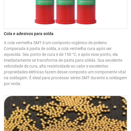
Cola e adesivos para solda
A cola vermelha SMT é um composto orgânico de polieno.
Comparada à pasta de solda, a cola vermelha cura após ser
aquecida. Seu ponto de cura é de 150 °C, e após esse ponto, ela
imediatamente se transforma de pasta para sólida. Sua excelente
velocidade de cura, alta resistividade ao calor e excelentes
propriedades elétricas fazem desse composto um componente vital
na soldagem. É ideal para processar séries SMT durante a soldagem
por onda.