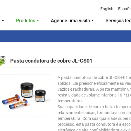
English
Españo
s
Produtos
Agende uma visita
Serviços té
Pasta condutora de cobre JL-CS01
A pasta condutora de cobre JL-CS-F01 
sólidos. Ela preenche eficazmente as vi
vazios e rachaduras. A pasta mantém um
resistividade de volume inferior a 10⁻⁴ Ω
temperaturas.
Sua capacidade de cura a baixa tempera
relativamente baixas, tornando-a compat
temperatura. Com sua qualidade superior
processo, esta pasta condutora é a esc
eletrônica de alta confiabilidade que 