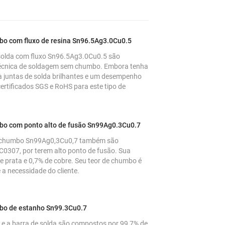
mbo com fluxo de resina Sn96.5Ag3.0Cu0.5
e solda com fluxo Sn96.5Ag3.0Cu0.5 são
técnica de soldagem sem chumbo. Embora tenha
a juntas de solda brilhantes e um desempenho
ertificados SGS e RoHS para este tipo de
mbo com ponto alto de fusão Sn99Ag0.3Cu0.7
em chumbo Sn99Ag0,3Cu0,7 também são
307, por terem alto ponto de fusão. Sua
 prata e 0,7% de cobre. Seu teor de chumbo é
 a necessidade do cliente.
mbo de estanho Sn99.3Cu0.7
e a barra de solda são compostos por 99,7% de