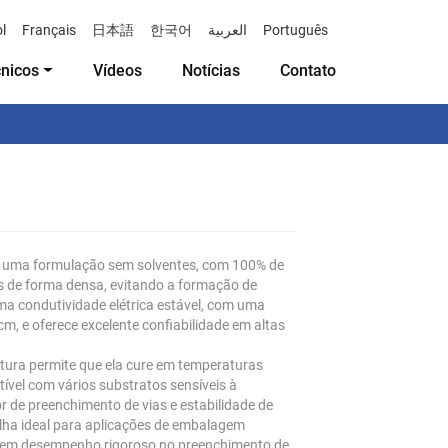
l
Français
日本語
한국어
العربية
Português
cnicos
Vídeos
Notícias
Contato
é uma formulação sem solventes, com 100% de
as de forma densa, evitando a formação de
a condutividade elétrica estável, com uma
·cm, e oferece excelente confiabilidade em altas
tura permite que ela cure em temperaturas
ível com vários substratos sensíveis à
 de preenchimento de vias e estabilidade de
olha ideal para aplicações de embalagem
exigem desempenho rigoroso no preenchimento de