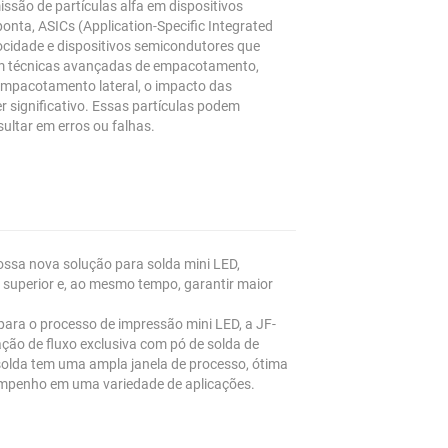
issão de partículas alfa em dispositivos
onta, ASICs (Application-Specific Integrated
elocidade e dispositivos semicondutores que
m técnicas avançadas de empacotamento,
 empacotamento lateral, o impacto das
ser significativo. Essas partículas podem
esultar em erros ou falhas.
ossa nova solução para solda mini LED,
e superior e, ao mesmo tempo, garantir maior
ra o processo de impressão mini LED, a JF-
ão de fluxo exclusiva com pó de solda de
solda tem uma ampla janela de processo, ótima
empenho em uma variedade de aplicações.