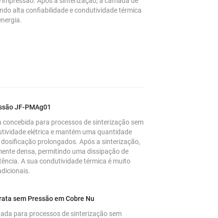
e impressão. Após a sinterização, a camada de
ndo alta confiabilidade e condutividade térmica
energia.
ressão JF-PMAg01
concebida para processos de sinterização sem
utividade elétrica e mantém uma quantidade
 dosificação prolongados. Após a sinterização,
ente densa, permitindo uma dissipação de
otência. A sua condutividade térmica é muito
adicionais.
Prata sem Pressão em Cobre Nu
ada para processos de sinterização sem