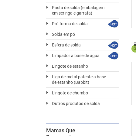
Pasta de solda (embalagem
em seringa e garrafa)
Pré-forma de solda
Solda em pó
Esfera de solda
Limpador a base de água
Lingote de estanho
Liga de metal patente a base
de estanho (Babbit)
Lingote de chumbo
Outros produtos de solda
Marcas Que