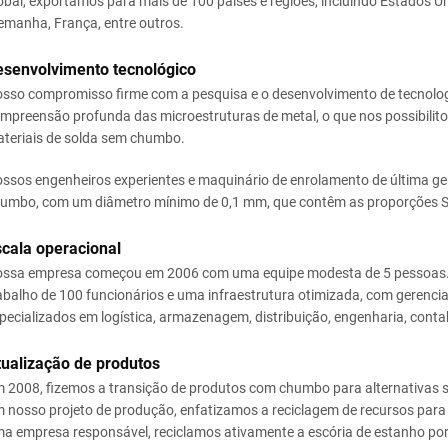
obal, exportamos para mais de 100 países e regiões, incluindo Estados Un
emanha, França, entre outros.
esenvolvimento tecnológico
sso compromisso firme com a pesquisa e o desenvolvimento de tecnolog
mpreensão profunda das microestruturas de metal, o que nos possibilito
teriais de solda sem chumbo.
ssos engenheiros experientes e maquinário de enrolamento de última ge
umbo, com um diâmetro mínimo de 0,1 mm, que contêm as proporções S
cala operacional
ssa empresa começou em 2006 com uma equipe modesta de 5 pessoas.
abalho de 100 funcionários e uma infraestrutura otimizada, com gerenci
pecializados em logística, armazenagem, distribuição, engenharia, contab
tualização de produtos
 2008, fizemos a transição de produtos com chumbo para alternativas
 nosso projeto de produção, enfatizamos a reciclagem de recursos para 
a empresa responsável, reciclamos ativamente a escória de estanho po