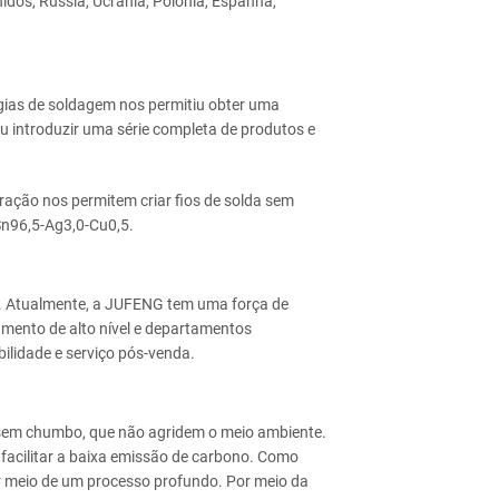
idos, Rússia, Ucrânia, Polônia, Espanha,
ias de soldagem nos permitiu obter uma
u introduzir uma série completa de produtos e
ração nos permitem criar fios de solda sem
n96,5-Ag3,0-Cu0,5.
 Atualmente, a JUFENG tem uma força de
amento de alto nível e departamentos
ilidade e serviço pós-venda.
 sem chumbo, que não agridem o meio ambiente.
facilitar a baixa emissão de carbono. Como
r meio de um processo profundo. Por meio da