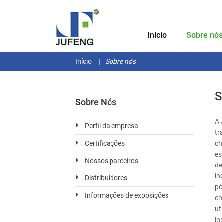
Início
Sobre nó
Início
Sobre nós
S
Sobre Nós
A 
Perfil da empresa
tr
ch
Certificações
es
Nossos parceiros
de
in
Distribuidores
pó
Informações de exposições
ch
ut
in