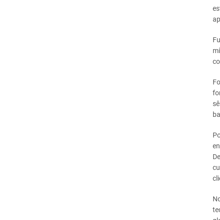
es
ap
Fu
mí
co
Fo
fo
sê
ba
Po
en
De
cu
cl
No
te