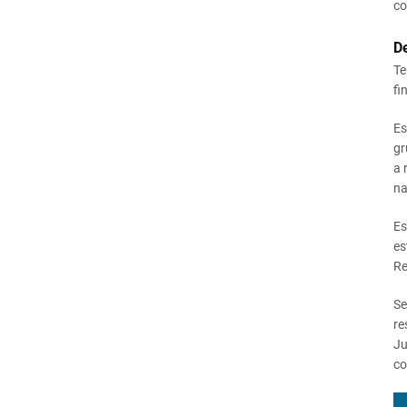
co
De
Te
fi
Es
gr
a 
na
Es
es
Re
Se
re
Ju
co