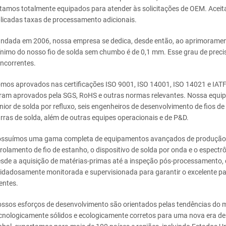
tamos totalmente equipados para atender às solicitações de OEM. Aceit
licadas taxas de processamento adicionais.
ndada em 2006, nossa empresa se dedica, desde então, ao aprimorament
nimo do nosso fio de solda sem chumbo é de 0,1 mm. Esse grau de preci
ncorrentes.
mos aprovados nas certificações ISO 9001, ISO 14001, ISO 14021 e IAT
ram aprovados pela SGS, RoHS e outras normas relevantes. Nossa equip
nior de solda por refluxo, seis engenheiros de desenvolvimento de fios de 
rras de solda, além de outras equipes operacionais e de P&D.
ssuímos uma gama completa de equipamentos avançados de produção e i
rolamento de fio de estanho, o dispositivo de solda por onda e o espect
sde a aquisição de matérias-primas até a inspeção pós-processamento, 
idadosamente monitorada e supervisionada para garantir o excelente p
ientes.
ssos esforços de desenvolvimento são orientados pelas tendências do
cnologicamente sólidos e ecologicamente corretos para uma nova era d