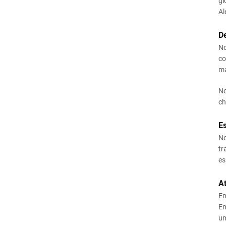
gl
Al
D
No
co
ma
No
ch
Es
No
tr
es
A
Em
Em
um