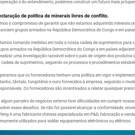
operação e do entendimento, podemos construir um futuro mais prósper
claração de política de minerais livres de conflito.
mos o compromisso de garantir que não estamos adquirindo minerais (es
nanciem grupos armados na República Democrática do Congo e em países
tamos tomando medidas em toda a nossa cadeia de suprimentos para co
upos armados na República Democrática do Congo e em países adjacen
realizar uma investigação razoável sobre o país de origem dos produtos 
 cadeia de suprimentos, seguindo os processos e procedimentos estabel
peramos que os fornecedores tenham uma política em vigor e implement
tanho, tântalo, tungstênio e ouro fornecidos à empresa, seguindo o model
sponsáveis. Os fornecedores são incentivados a relatar quaisquer preocu
 algum parceiro de negócios externo tiver dificuldades em cumprir nossa
solver esses desafios. Se não for possível alcançar a conformidade, enc
feng é uma fabricante chinesa especializada em P&D, fabricação e vend
mumente utilizados para soldar equipamentos eletrônicos ou elétricos.