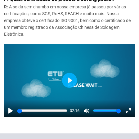
R:
A solda sem chumbo em nossa empresa já passou por várias
certificações, como SGS, RoHS, REACH e muito mais. Nossa
empresa obteve o certificado ISO 9001, bem como o certificado de
um membro registrado da Associação Chinesa de Soldagem
Eletrônica.
Play
02:16
Play
Mute
Enter
fulls