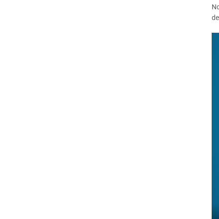
No
de