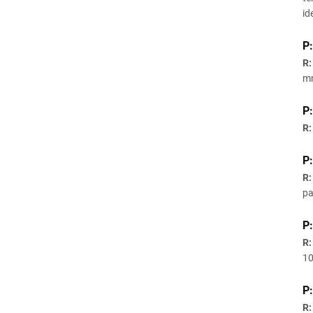
id
P:
R:
mm
P
R:
P:
R:
pa
P
R:
10
P:
R: