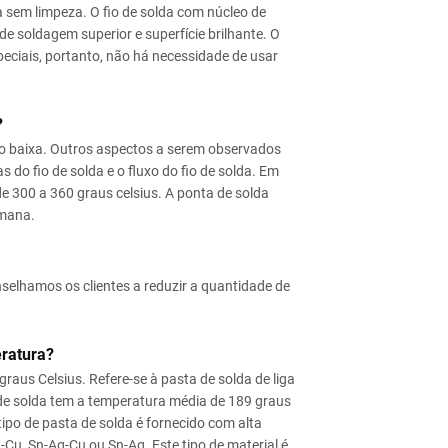
da sem limpeza. O fio de solda com núcleo de
de soldagem superior e superfície brilhante. O
peciais, portanto, não há necessidade de usar
?
ito baixa. Outros aspectos a serem observados
 do fio de solda e o fluxo do fio de solda. Em
de 300 a 360 graus celsius. A ponta de solda
emana.
nselhamos os clientes a reduzir a quantidade de
eratura?
raus Celsius. Refere-se à pasta de solda de liga
 de solda tem a temperatura média de 189 graus
tipo de pasta de solda é fornecido com alta
-Cu, Sn-Ag-Cu ou Sn-Ag. Este tipo de material é