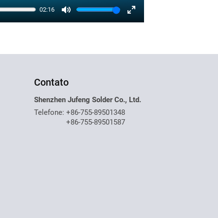
02:16
Mute
Enter
fullscreen
Contato
Shenzhen Jufeng Solder Co., Ltd.
Telefone:
+86-755-89501348
+86-755-89501587