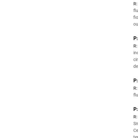
R:
fl
fi
ou
P:
R:
in
ci
de
P:
R:
fl
P:
R:
Sn
Ce
te