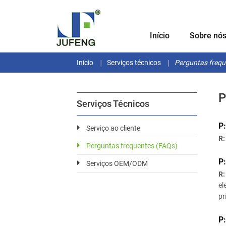
Início
Sobre nó
Início
Serviços técnicos
Perguntas frequ
P
Serviços Técnicos
P:
Serviço ao cliente
R:
Perguntas frequentes (FAQs)
P:
Serviços OEM/ODM
R:
el
pr
P: