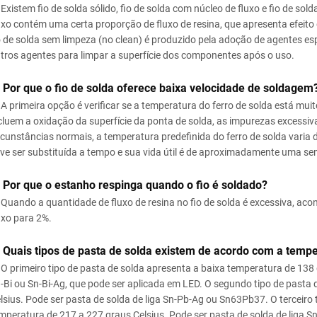
Existem fio de solda sólido, fio de solda com núcleo de fluxo e fio de sol
uxo contém uma certa proporção de fluxo de resina, que apresenta efeito 
o de solda sem limpeza (no clean) é produzido pela adoção de agentes es
tros agentes para limpar a superfície dos componentes após o uso.
 Por que o fio de solda oferece baixa velocidade de soldagem
A primeira opção é verificar se a temperatura do ferro de solda está mu
cluem a oxidação da superfície da ponta de solda, as impurezas excessivas
rcunstâncias normais, a temperatura predefinida do ferro de solda varia 
ve ser substituída a tempo e sua vida útil é de aproximadamente uma s
 Por que o estanho respinga quando o fio é soldado?
Quando a quantidade de fluxo de resina no fio de solda é excessiva, aco
uxo para 2%.
 Quais tipos de pasta de solda existem de acordo com a temp
O primeiro tipo de pasta de solda apresenta a baixa temperatura de 138 g
-Bi ou Sn-Bi-Ag, que pode ser aplicada em LED. O segundo tipo de pasta
lsius. Pode ser pasta de solda de liga Sn-Pb-Ag ou Sn63Pb37. O terceiro 
mperatura de 217 a 227 graus Celsius. Pode ser pasta de solda de liga Sn