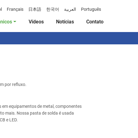
l
Français
日本語
한국어
العربية
Português
cnicos
Vídeos
Notícias
Contato
 por refluxo.
ões em equipamentos de metal, componentes
ito mais. Nossa pasta de solda é usada
CB e LED.