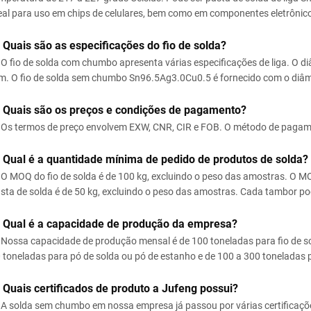
eal para uso em chips de celulares, bem como em componentes eletrônicos
 Quais são as especificações do fio de solda?
O fio de solda com chumbo apresenta várias especificações de liga. O diâ
. O fio de solda sem chumbo Sn96.5Ag3.0Cu0.5 é fornecido com o diâm
: Quais são os preços e condições de pagamento?
Os termos de preço envolvem EXW, CNR, CIR e FOB. O método de pagame
 Qual é a quantidade mínima de pedido de produtos de solda?
O MOQ do fio de solda é de 100 kg, excluindo o peso das amostras. O M
sta de solda é de 50 kg, excluindo o peso das amostras. Cada tambor p
: Qual é a capacidade de produção da empresa?
Nossa capacidade de produção mensal é de 100 toneladas para fio de so
 toneladas para pó de solda ou pó de estanho e de 100 a 300 toneladas p
 Quais certificados de produto a Jufeng possui?
A solda sem chumbo em nossa empresa já passou por várias certificaç