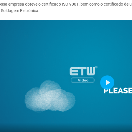
ssa empresa obteve o certificado ISO 9001, bem como o certificado de
 Soldagem Eletrônica.
Play